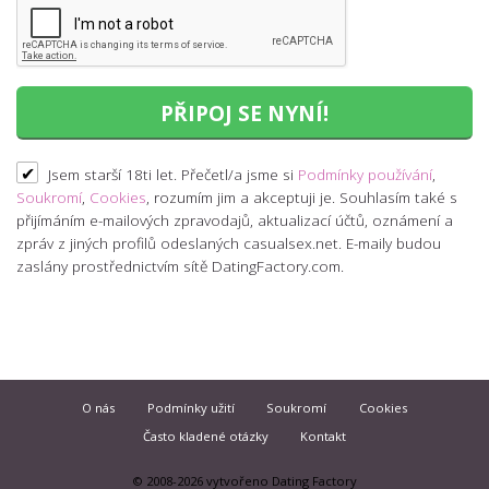
✔
Jsem starší 18ti let. Přečetl/a jsme si
Podmínky používání
,
Soukromí
,
Cookies
, rozumím jim a akceptuji je. Souhlasím také s
přijímáním e-mailových zpravodajů, aktualizací účtů, oznámení a
zpráv z jiných profilů odeslaných casualsex.net. E-maily budou
zaslány prostřednictvím sítě DatingFactory.com.
O nás
Podmínky užití
Soukromí
Cookies
Často kladené otázky
Kontakt
© 2008-2026
vytvořeno Dating Factory