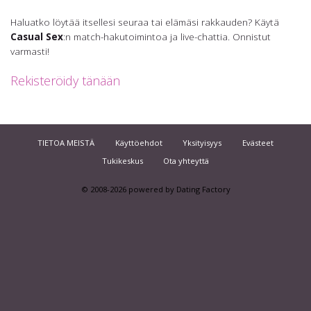
Haluatko löytää itsellesi seuraa tai elämäsi rakkauden? Käytä
Casual Sex
:n match-hakutoimintoa ja live-chattia. Onnistut
varmasti!
Rekisteröidy tänään
TIETOA MEISTÄ
Käyttöehdot
Yksityisyys
Evästeet
Tukikeskus
Ota yhteyttä
© 2008-2026
powered by Dating Factory