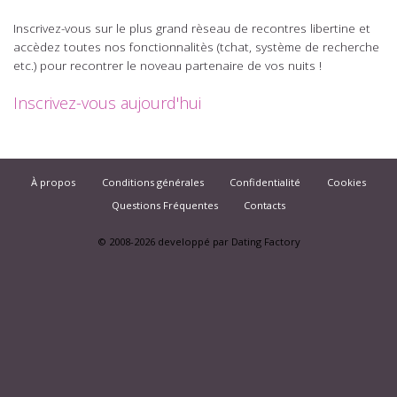
Inscrivez-vous sur le plus grand rèseau de recontres libertine et
accèdez toutes nos fonctionnalitès (tchat, système de recherche
etc.) pour recontrer le noveau partenaire de vos nuits !
Inscrivez-vous aujourd'hui
À propos
Conditions générales
Confidentialité
Cookies
Questions Fréquentes
Contacts
© 2008-2026
developpé par Dating Factory