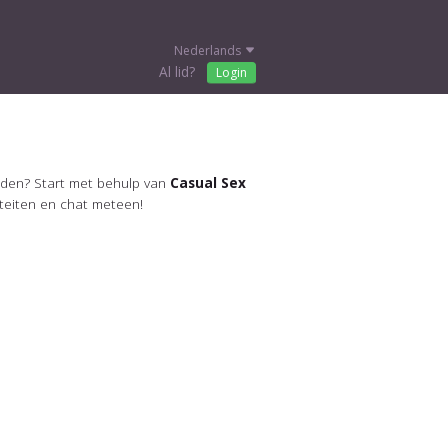
Nederlands
Al lid?
Login
inden? Start met behulp van
Casual Sex
iteiten en chat meteen!